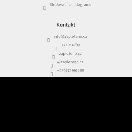
Sledovat na Instagramu
Kontakt
info
@
zapleteno.cz
775054790
zapleteno.cz
@zapleteno.cz
+420775991199
Odebírat newsletter
Vložte svůj e-mail a my vám budeme zasílat informace o nových
produktech na našem e-shopu.
E-mail