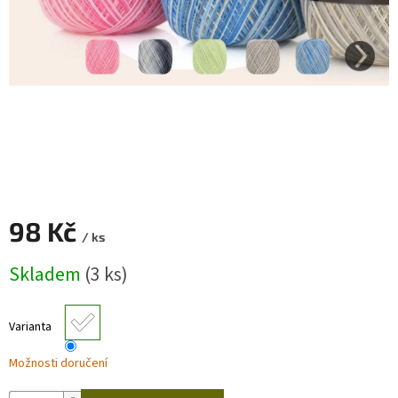
Zapletený
poukaz
Kurzy,
workshopy
Návody
Napište
nám
Provizní
98 Kč
systém
/ ks
Měrná
Měna
Skladem
(3 ks)
(CZK)
cena:
Přihlášení
Varianta
Možnosti doručení