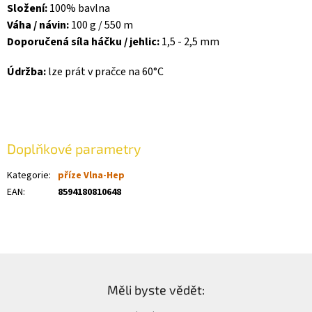
Složení:
100% bavlna
Váha / návin:
100 g / 550 m
Doporučená síla háčku / jehlic:
1,5 - 2,5 mm
Údržba:
lze prát v pračce na 60°C
Doplňkové parametry
Kategorie
:
příze Vlna-Hep
EAN
:
8594180810648
Z
á
Měli byste vědět:
p
a