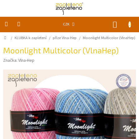
Přejít
na
obsah
NÁKUP
CZK
KOŠÍK
Domů
/
KLUBKA k zapletení
/
příze Vlna-Hep
/
Moonlight Multicolor (VlnaHep)
KLUBKA
k
zapletení
Moonlight Multicolor (VlnaHep)
Značka:
Vlna-Hep
Akce
a
slevy
Pomůcky
Doplňky
Vychytávky
Časopisy,
knihy