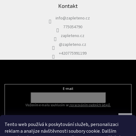
Kontakt
info
@
zapleteno.cz
775054790
zapleteno.cz
@zapleteno.cz
+420775991199
Odebírat newsletter
E-mail
Vložením e-mailu souhlasím se
zpracováním osobních údajů.
Tento web používá k poskytování služeb, personalizaci
reklam a analýze návštěvnosti soubory cookie. Dalším