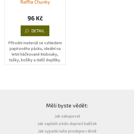
Raffia Chunky
96 Kč
DETAIL
Přírodní materiál se vzhledem
papírového pásku, ideální na
letní háčkované klobouky,
tašky, košíky a další doplňky.
Z
á
Měli byste vědět:
p
a
Jak nakupovat
t
Jak zaplatit a kdo dopraví balíček
í
Jak vypadá naše prodejna v Brně