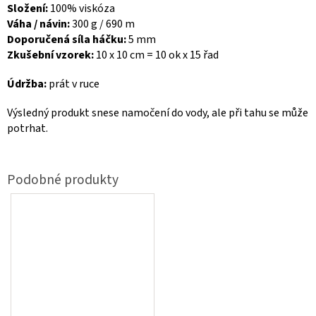
Složení:
100% viskóza
Váha / návin:
300 g / 690 m
Doporučená síla háčku:
5 mm
Zkušební vzorek:
10 x 10 cm = 10 ok x 15 řad
Údržba:
prát v ruce
Výsledný produkt snese namočení do vody, ale při tahu se může
potrhat.