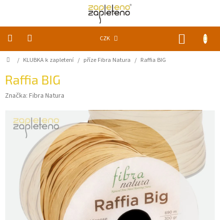
Přejít
na
obsah
NÁKUP
CZK
KOŠÍK
Domů
/
KLUBKA k zapletení
/
příze Fibra Natura
/
Raffia BIG
KLUBKA
k
zapletení
Raffia BIG
Značka:
Fibra Natura
Akce
a
slevy
Pomůcky
Doplňky
Vychytávky
Časopisy,
knihy