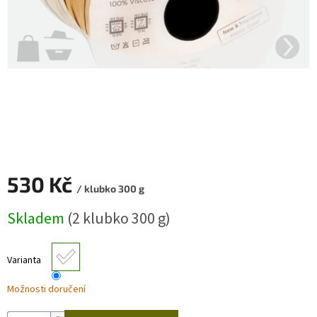
Zapletený
poukaz
Kurzy,
workshopy
Návody
Napište
nám
Provizní
530 Kč
systém
/ klubko 300 g
Měrná
Měna
Skladem
(2 klubko 300 g)
(CZK)
cena:
Přihlášení
Varianta
Možnosti doručení