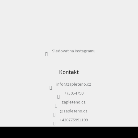
Sledovat na Instagramu
Kontakt
info
@
zapleteno.cz
775054790
zapleteno.cz
@zapleteno.cz
+420775991199