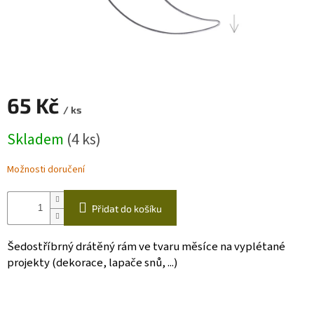
Zapletený
poukaz
Kurzy,
workshopy
65 Kč
Návody
/ ks
Měrná
Napište
Skladem
(4 ks)
cena:
nám
Možnosti doručení
Provizní
systém
Měna
Přidat do košíku
(CZK)
Šedostříbrný drátěný rám ve tvaru měsíce na vyplétané
Přihlášení
projekty (dekorace, lapače snů, ...)