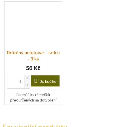
Drátěný polotovar - srdce
- 3 ks
56 Kč
Do košíku
Balení 3 ks rámečků
předurčených na dotvoření
Související produkty