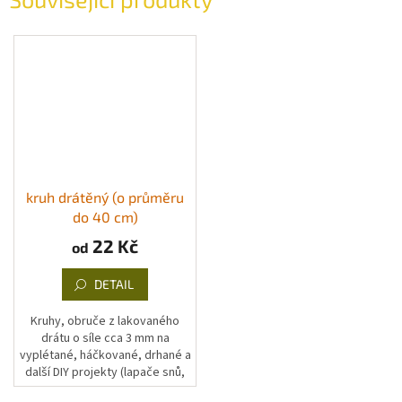
kruh drátěný (o průměru
do 40 cm)
22 Kč
od
DETAIL
Kruhy, obruče z lakovaného
drátu o síle cca 3 mm na
vyplétané, háčkované, drhané a
další DIY projekty (lapače snů,
plašiče zlých duchů, macramé,