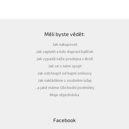
boho dekorace...)
Z
á
Měli byste vědět:
p
a
Jak nakupovat
t
Jak zaplatit a kdo dopraví balíček
í
Jak vypadá naše prodejna v Brně
Jak se s námi spojit
Jak odstoupit od kupní smlouvy
Jak nakládáme s osobními údaji
...a jaké máme Obchodní podmínky
Moje objednávka
Facebook