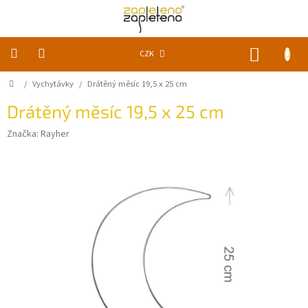
Přejít
na
obsah
NÁKUP
CZK
KOŠÍK
Domů
/
Vychytávky
/
Drátěný měsíc 19,5 x 25 cm
KLUBKA
k
zapletení
Drátěný měsíc 19,5 x 25 cm
Značka:
Rayher
Akce
a
slevy
Pomůcky
Doplňky
Vychytávky
Časopisy,
knihy