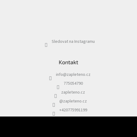
Sledovat na Instagramu
Kontakt
info
@
zapleteno.cz
775054790
zapleteno.cz
@zapleteno.cz
+420775991199
Odebírat newsletter