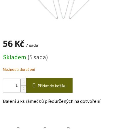
Zapletený
poukaz
Kurzy,
workshopy
56 Kč
Návody
/ sada
Měrná
Napište
Skladem
(5 sada)
cena:
nám
Možnosti doručení
Provizní
systém
Měna
Přidat do košíku
(CZK)
Balení 3 ks rámečků předurčených na dotvoření
Přihlášení