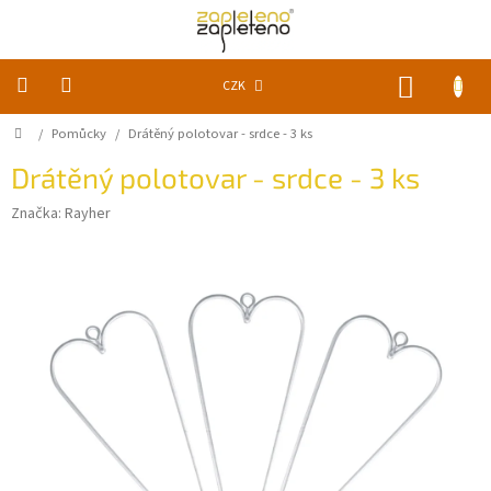
Přejít
na
obsah
NÁKUP
CZK
KOŠÍK
Domů
/
Pomůcky
/
Drátěný polotovar - srdce - 3 ks
KLUBKA
k
zapletení
Drátěný polotovar - srdce - 3 ks
Značka:
Rayher
Akce
a
slevy
Pomůcky
Doplňky
Vychytávky
Časopisy,
knihy