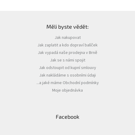
Z
á
Měli byste vědět:
p
a
Jak nakupovat
t
Jak zaplatit a kdo dopraví balíček
í
Jak vypadá naše prodejna v Brně
Jak se s námi spojit
Jak odstoupit od kupní smlouvy
Jak nakládáme s osobními údaji
...a jaké máme Obchodní podmínky
Moje objednávka
Facebook