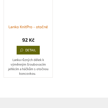
Lanko KnitPro - otočné
92 Kč
DETAIL
Lanka různých délek k
výměnným šroubovacím
jehlicím a háčkům s otočnou
koncovkou.
Z
á