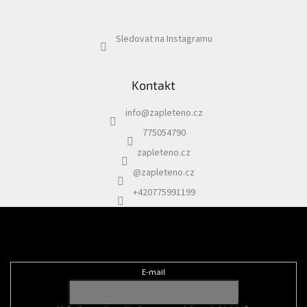
Sledovat na Instagramu
Kontakt
info
@
zapleteno.cz
775054790
zapleteno.cz
@zapleteno.cz
+420775991199
Odebírat newsletter
E-mail