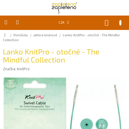
Přejít
na
obsah
NÁKUP
CZK
KOŠÍK
Domů
/
Pomůcky
/
jehlice kruhové
/
Lanko KnitPro - otočné - The Mindful
KLUBKA
k
Collection
zapletení
Lanko KnitPro - otočné - The
Mindful Collection
Akce
a
slevy
Značka:
KnitPro
Pomůcky
Doplňky
Vychytávky
Časopisy,
knihy