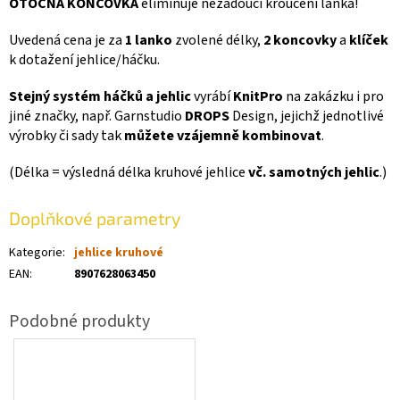
OTOČNÁ KONCOVKA
eliminuje nežádoucí kroucení lanka!
Uvedená cena je za
1 lanko
zvolené délky,
2 koncovky
a
klíček
k dotažení jehlice/háčku.
Stejný systém háčků a jehlic
vyrábí
KnitPro
na zakázku i pro
jiné značky, např. Garnstudio
DROPS
Design, jejichž jednotlivé
výrobky či sady tak
můžete vzájemně kombinovat
.
(Délka = výsledná délka kruhové jehlice
vč. samotných jehlic
.)
Doplňkové parametry
Kategorie
:
jehlice kruhové
EAN
:
8907628063450