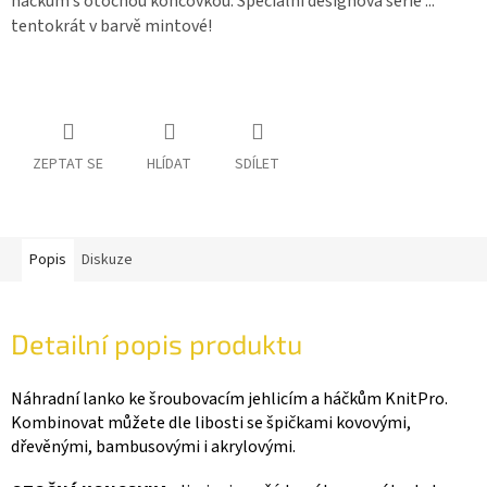
háčkům s otočnou koncovkou. Speciální designová série ...
tentokrát v barvě mintové!
ZEPTAT SE
HLÍDAT
SDÍLET
Popis
Diskuze
Detailní popis produktu
Náhradní lanko ke šroubovacím jehlicím a háčkům KnitPro.
Kombinovat můžete dle libosti se špičkami kovovými,
dřevěnými, bambusovými i akrylovými.