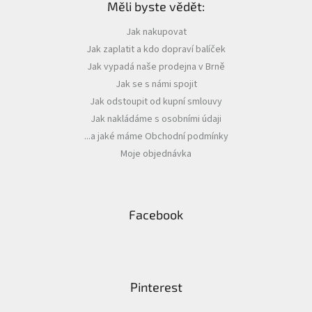
Měli byste vědět:
p
a
Jak nakupovat
t
Jak zaplatit a kdo dopraví balíček
í
Jak vypadá naše prodejna v Brně
Jak se s námi spojit
Jak odstoupit od kupní smlouvy
Jak nakládáme s osobními údaji
...a jaké máme Obchodní podmínky
Moje objednávka
Facebook
Pinterest