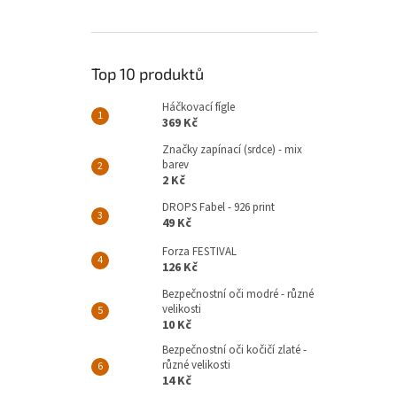
Top 10 produktů
Háčkovací fígle
369 Kč
Značky zapínací (srdce) - mix
barev
2 Kč
DROPS Fabel - 926 print
49 Kč
Forza FESTIVAL
126 Kč
Bezpečnostní oči modré - různé
velikosti
10 Kč
Bezpečnostní oči kočičí zlaté -
různé velikosti
14 Kč