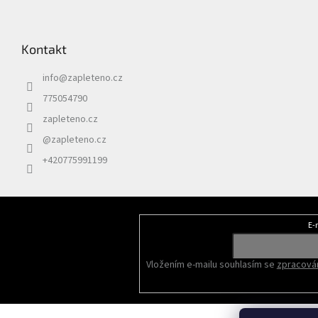
Kontakt
info
@
zapleteno.cz
775054790
zapleteno.cz
@zapleteno.cz
+420775991199
E-
Odebírat newsletter
Vložením e-mailu souhlasím se
zpracován