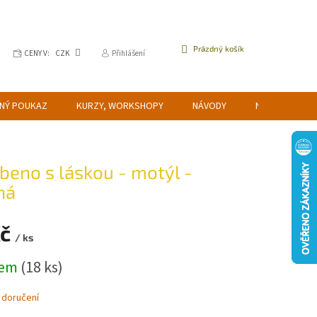
NÁKUPNÍ
Prázdný košík
CENY V:
CZK
Přihlášení
KOŠÍK
NÝ POUKAZ
KURZY, WORKSHOPY
NÁVODY
NAPIŠTE NÁM
beno s láskou - motýl -
ná
Kč
/ ks
dem
(18 ks)
 doručení