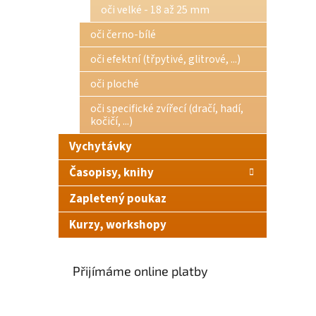
oči velké - 18 až 25 mm
oči černo-bílé
oči efektní (třpytivé, glitrové, ...)
oči ploché
oči specifické zvířecí (dračí, hadí,
kočičí, ...)
Vychytávky
Časopisy, knihy
Zapletený poukaz
Kurzy, workshopy
Přijímáme online platby