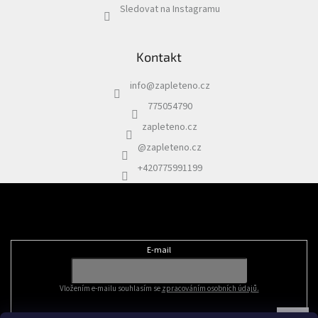
Sledovat na Instagramu
Kontakt
info
@
zapleteno.cz
775054790
zapleteno.cz
@zapleteno.cz
+420775991199
Odebírat newsletter
E-mail
Vložením e-mailu souhlasím se
zpracováním osobních údajů.