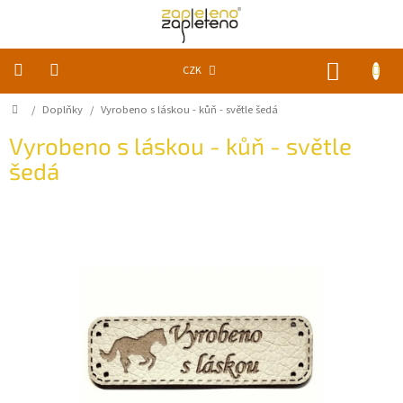
Přejít
na
obsah
NÁKUP
CZK
KOŠÍK
Domů
/
Doplňky
/
Vyrobeno s láskou - kůň - světle šedá
KLUBKA
k
zapletení
Vyrobeno s láskou - kůň - světle
šedá
Akce
a
slevy
Pomůcky
Doplňky
Vychytávky
Časopisy,
knihy