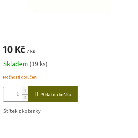
Zapletený
poukaz
Kurzy,
workshopy
Návody
10 Kč
/ ks
Napište
Měrná
Skladem
(19 ks)
nám
cena:
Provizní
Možnosti doručení
systém
Měna
Přidat do košíku
(CZK)
Štítek z koženky
Přihlášení