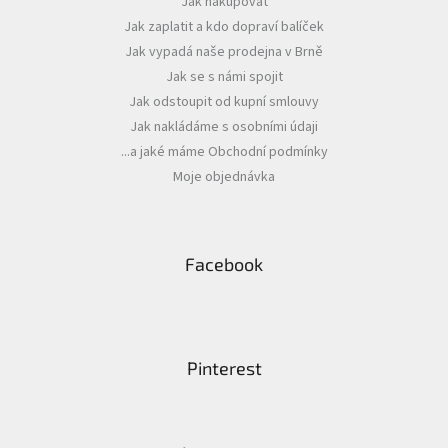
Jak nakupovat
t
Jak zaplatit a kdo dopraví balíček
í
Jak vypadá naše prodejna v Brně
Jak se s námi spojit
Jak odstoupit od kupní smlouvy
Jak nakládáme s osobními údaji
...a jaké máme Obchodní podmínky
Moje objednávka
Facebook
Pinterest