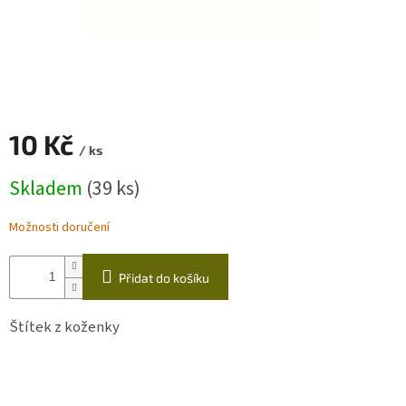
Zapletený
poukaz
Kurzy,
workshopy
Návody
10 Kč
/ ks
Napište
Měrná
Skladem
(39 ks)
nám
cena:
Provizní
Možnosti doručení
systém
Měna
Přidat do košíku
(CZK)
Štítek z koženky
Přihlášení