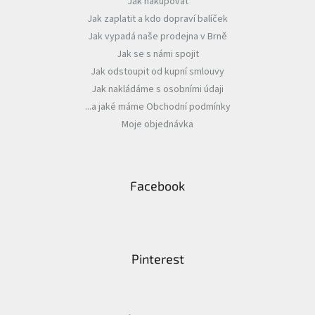
Jak nakupovat
t
Jak zaplatit a kdo dopraví balíček
í
Jak vypadá naše prodejna v Brně
Jak se s námi spojit
Jak odstoupit od kupní smlouvy
Jak nakládáme s osobními údaji
...a jaké máme Obchodní podmínky
Moje objednávka
Facebook
Pinterest