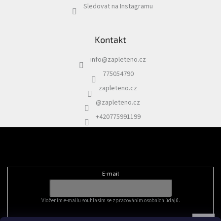
Sledovat na Instagramu
Kontakt
info
@
zapleteno.cz
775054790
zapleteno.cz
@zapleteno.cz
+420775991199
Odebírat newsletter
E-mail
Vložením e-mailu souhlasím se
zpracováním osobních údajů.