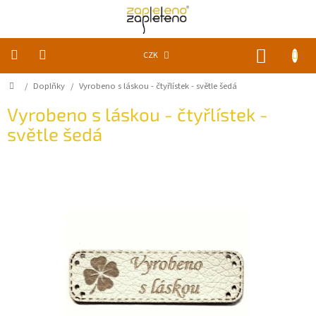
Přejít
na
obsah
NÁKUP
CZK
KOŠÍK
Domů
/
Doplňky
/
Vyrobeno s láskou - čtyřlístek - světle šedá
KLUBKA
k
zapletení
Vyrobeno s láskou - čtyřlístek -
světle šedá
Akce
a
slevy
Pomůcky
Doplňky
Vychytávky
Časopisy,
knihy