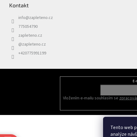
Kontakt
info
@
zapleteno.cz
775054790
zapleteno.cz
@zapleteno.cz
+420775991199
E-
Odebírat newsletter
Vložením e-mailu souhlasím se
zpracován
Tento web po
analýze náv