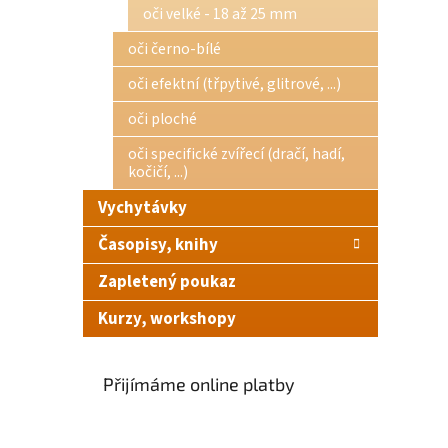
oči velké - 18 až 25 mm
oči černo-bílé
oči efektní (třpytivé, glitrové, ...)
oči ploché
oči specifické zvířecí (dračí, hadí,
kočičí, ...)
Vychytávky
Časopisy, knihy
Zapletený poukaz
Kurzy, workshopy
Přijímáme online platby