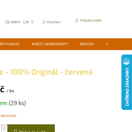
NÁKUPNÍ
Prázdný košík
CENY V:
CZK
Přihlášení
KOŠÍK
NÝ POUKAZ
KURZY, WORKSHOPY
NÁVODY
NAPIŠTE NÁM
e - 100% Originál - červená
Kč
/ ks
dem
(29 ks)
 doručení