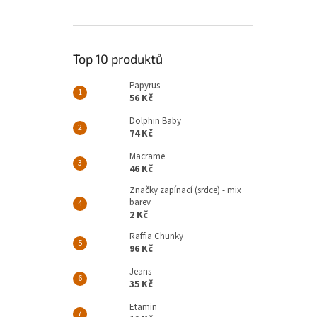
Top 10 produktů
Papyrus
56 Kč
Dolphin Baby
74 Kč
Macrame
46 Kč
Značky zapínací (srdce) - mix
barev
2 Kč
Raffia Chunky
96 Kč
Jeans
35 Kč
Etamin