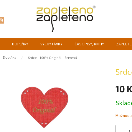
DOPLŇKY
VYCHYTÁVKY
ČASOPISY, KNIHY
ZAPLETE
ů
Doplňky
Srdce - 100% Originál - červená
Srdc
10 
Měrná
Skla
cena:
Možnosti