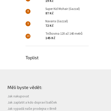
19 Kč
Super Kid Mohair (Gazzal)
87 Kč
Navarra (Gazzal)
72 Kč
Tričkovina 120 až 140 metrů
145 Kč
Toplist
Z
á
p
Měli byste vědět:
a
t
Jak nakupovat
í
Jak zaplatit a kdo dopraví balíček
Jak vypadá naše prodejna v Brně