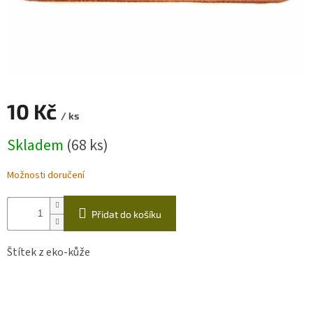
Zapletený
poukaz
Kurzy,
workshopy
Návody
10 Kč
/ ks
Napište
Měrná
Skladem
(68 ks)
nám
cena:
Provizní
Možnosti doručení
systém
Měna
Přidat do košíku
(CZK)
Štítek z eko-kůže
Přihlášení