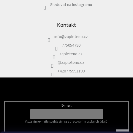
Sledovat na Instagramu
Kontakt
info
@
zapleteno.cz
775054790
zapleteno.cz
@zapleteno.cz
+420775991199
Odebírat newsletter
E-mail
Vložením e-mailu souhlasím se
zpracováním osobních údajů.