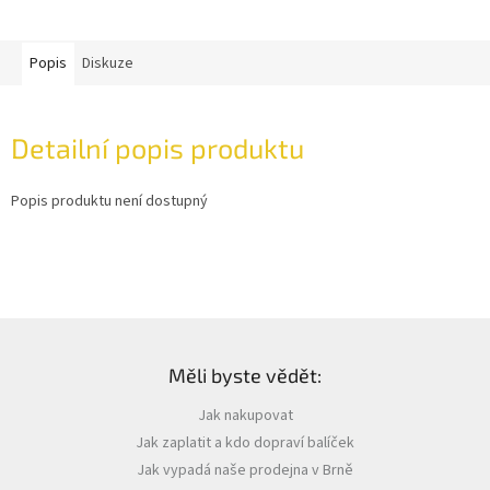
Popis
Diskuze
Detailní popis produktu
Popis produktu není dostupný
Z
á
Měli byste vědět:
p
a
Jak nakupovat
t
Jak zaplatit a kdo dopraví balíček
í
Jak vypadá naše prodejna v Brně