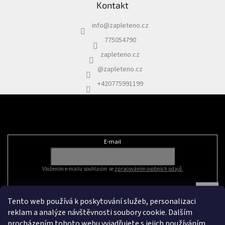
Kontakt
info
@
zapleteno.cz
775054790
zapleteno.cz
@zapleteno.cz
+420775991199
Odebírat newsletter
E-mail
Vložením e-mailu souhlasím se
zpracováním osobních údajů.
Tento web používá k poskytování služeb, personalizaci
reklam a analýze návštěvnosti soubory cookie. Dalším
procházením tohoto webu vyjadřujete s jejich používáním