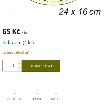
Zapletený
poukaz
Kurzy,
workshopy
65 Kč
/ ks
Návody
Měrná
Skladem
(4 ks)
cena:
Napište
nám
Možnosti doručení
Provizní
systém
Přidat do košíku
Měna
(CZK)
Přihlášení
ZEPTAT SE
HLÍDAT
SDÍLET