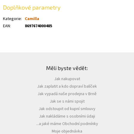
Doplňkové parametry
Kategorie
:
Camilla
EAN
:
8697674000485
Z
á
Měli byste vědět:
p
a
Jak nakupovat
t
Jak zaplatit a kdo dopraví balíček
í
Jak vypadá naše prodejna v Brně
Jak se s námi spojit
Jak odstoupit od kupní smlouvy
Jak nakládáme s osobními údaji
...a jaké máme Obchodní podmínky
Moje objednávka