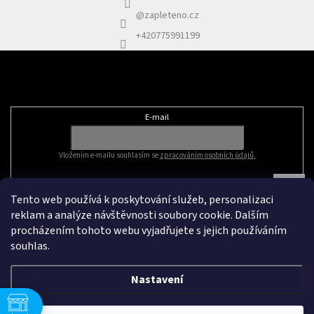
@zapleteno.cz
+420775991199
Odebírat newsletter
E-mail
Vložením e-mailu souhlasím se
zpracováním osobních údajů.
Tento web používá k poskytování služeb, personalizaci
reklam a analýze návštěvnosti soubory cookie. Dalším
procházením tohoto webu vyjadřujete s jejich používáním
souhlas.
Nastavení
Vytvořil Shoptet
&