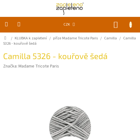
Přejít
na
obsah
NÁKUP
CZK
KOŠÍK
Domů
/
KLUBKA k zapletení
/
příze Madame Tricote Paris
/
Camilla
/
Camilla
KLUBKA
k
5326 - kouřově šedá
zapletení
Camilla 5326 - kouřově šedá
Akce
Značka:
Madame Tricote Paris
a
slevy
Pomůcky
Doplňky
Vychytávky
Časopisy,
knihy