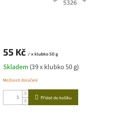
Zapletený
poukaz
Kurzy,
workshopy
Návody
55 Kč
/ x klubko 50 g
Napište
Měrná
nám
Skladem
(39 x klubko 50 g)
cena:
Provizní
systém
Možnosti doručení
Měna
(CZK)
Přidat do košíku
Přihlášení