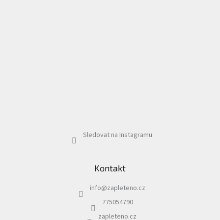
Sledovat na Instagramu
Kontakt
info
@
zapleteno.cz
775054790
zapleteno.cz