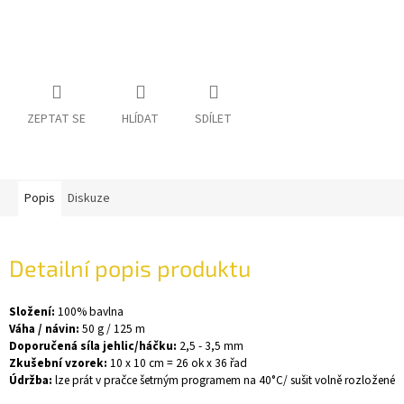
ZEPTAT SE
HLÍDAT
SDÍLET
Popis
Diskuze
Detailní popis produktu
Složení:
100% bavlna
Váha / návin:
50 g / 125 m
Doporučená síla jehlic/háčku:
2,5 - 3,5 mm
Zkušební vzorek:
10 x 10 cm = 26 ok x 36 řad
Údržba:
lze prát v pračce šetrným programem na 40°C/ sušit volně rozložené