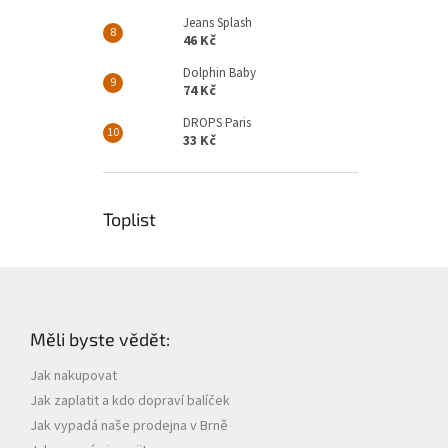
Jeans Splash
46 Kč
Dolphin Baby
74 Kč
DROPS Paris
33 Kč
Toplist
Z
á
p
Měli byste vědět:
a
t
Jak nakupovat
í
Jak zaplatit a kdo dopraví balíček
Jak vypadá naše prodejna v Brně