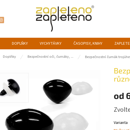
DOPLŇKY
VYCHYTÁVKY
ČASOPISY, KNIHY
ZAPLETE
ů
Doplňky
Bezpečnostní oči, čumáky, ...
Bezpečnostní čumák trojúheln
Bezp
různ
od
6
Měrná
Zvolt
cena:
Varianta