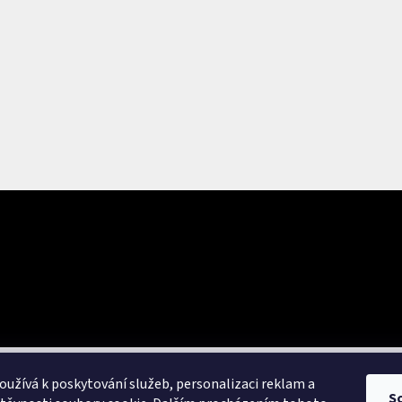
E-mail
Vložením e-mailu souhlasím se
zpracováním osob
uktech na našem e-shopu.
PŘIHLÁSIT SE
užívá k poskytování služeb, personalizaci reklam a
S