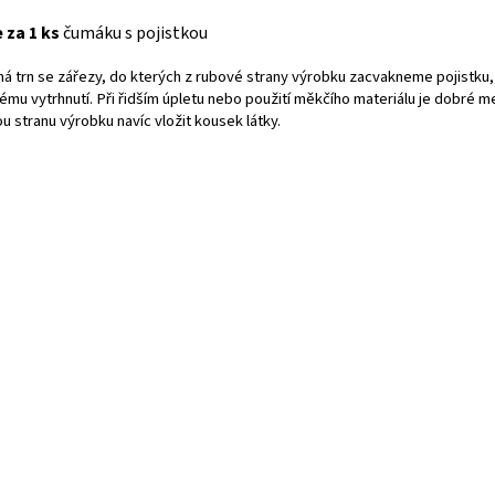
 za 1 ks
čumáku s pojistkou
 trn se zářezy, do kterých z rubové strany výrobku zacvakneme pojistku, 
mu vytrhnutí. Při řidším úpletu nebo použití měkčího materiálu je dobré me
u stranu výrobku navíc vložit kousek látky.