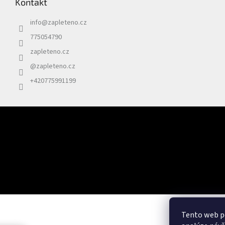
Kontakt
info
@
zapleteno.cz
775054790
zapleteno.cz
@zapleteno.cz
+420775991199
Odebírat newsletter
Vložte svůj e-mail a my vám budeme zasílat informace o nových prod
Tento web po