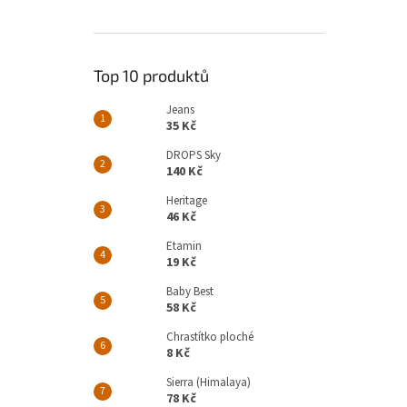
Top 10 produktů
Jeans
35 Kč
DROPS Sky
140 Kč
Heritage
46 Kč
Etamin
19 Kč
Baby Best
58 Kč
Chrastítko ploché
8 Kč
Sierra (Himalaya)
78 Kč