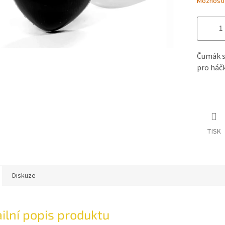
Možnosti
Čumák s
pro háčk
TISK
Diskuze
ilní popis produktu