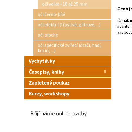
oči velké - 18 až 25 mm
Cena je
oči černo-bílé
Čumák má
oči efektní (třpytivé, glitrové, ...)
nechtěné
a rubovo
oči ploché
oči specifické zvířecí (dračí, hadí,
kočičí, ...)
Vychytávky
Časopisy, knihy
Zapletený poukaz
Kurzy, workshopy
Přijímáme online platby