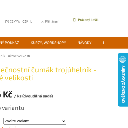
NÁKUPNÍ
Prázdný košík
CENY V:
CZK
Přihlášení
KOŠÍK
NÝ POUKAZ
KURZY, WORKSHOPY
NÁVODY
NAPIŠTE NÁM
ík - různé velikosti
ečnostní čumák trojúhelník -
é velikosti
 Kč
/ ks (dvoudílná sada)
e variantu