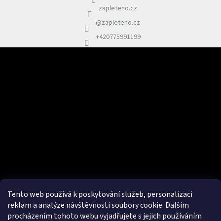
zapleteno.cz
@zapleteno.cz
+420775991199
Odebírat newsletter
Vložte svůj e-mail a my vám budeme zasílat informace o nových
produktech na našem e-shopu.
E-mail
Vložením e-mailu souhlasím se
zpracováním osobních údajů.
PŘIHLÁSIT SE
Tento web používá k poskytování služeb, personalizaci
reklam a analýze návštěvnosti soubory cookie. Dalším
procházením tohoto webu vyjadřujete s jejich používáním