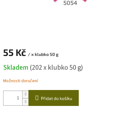
Zapletený
poukaz
Kurzy,
workshopy
Návody
55 Kč
/ x klubko 50 g
Napište
Měrná
nám
Skladem
(202 x klubko 50 g)
cena:
Provizní
systém
Možnosti doručení
Měna
(CZK)
Přidat do košíku
Přihlášení