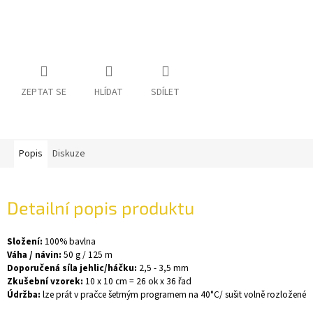
ZEPTAT SE
HLÍDAT
SDÍLET
Popis
Diskuze
Detailní popis produktu
Složení:
100% bavlna
Váha / návin:
50 g / 125 m
Doporučená síla jehlic/háčku:
2,5 - 3,5 mm
Zkušební vzorek:
10 x 10 cm = 26 ok x 36 řad
Údržba:
lze prát v pračce šetrným programem na 40°C/ sušit volně rozložené