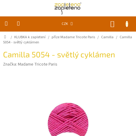
Přejít
na
obsah
NÁKUP
CZK
KOŠÍK
Domů
/
KLUBKA k zapletení
/
příze Madame Tricote Paris
/
Camilla
/
Camilla
KLUBKA
k
5054 - světlý cyklámen
zapletení
Camilla 5054 - světlý cyklámen
Akce
Značka:
Madame Tricote Paris
a
slevy
Pomůcky
Doplňky
Vychytávky
Časopisy,
knihy