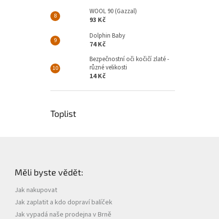
WOOL 90 (Gazzal)
93 Kč
Dolphin Baby
74 Kč
Bezpečnostní oči kočičí zlaté -
různé velikosti
14 Kč
Toplist
Z
á
p
Měli byste vědět:
a
t
Jak nakupovat
í
Jak zaplatit a kdo dopraví balíček
Jak vypadá naše prodejna v Brně