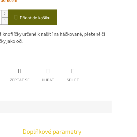
 doručení
Přidat do košíku
 knoflíčky určené k našití na háčkované, pletené či
čky jako oči.
ZEPTAT SE
HLÍDAT
SDÍLET
Doplňkové parametry