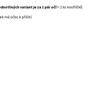
dnotlivých variant je za 1 pár očí
= 2 ks knoflíčků.
ek má očko k přišití.