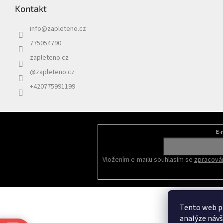
Kontakt
info
@
zapleteno.cz
775054790
zapleteno.cz
@zapleteno.cz
+420775991199
E-
Odebírat newsletter
Vložením e-mailu souhlasím se
zpracován
Tento web po
analýze náv