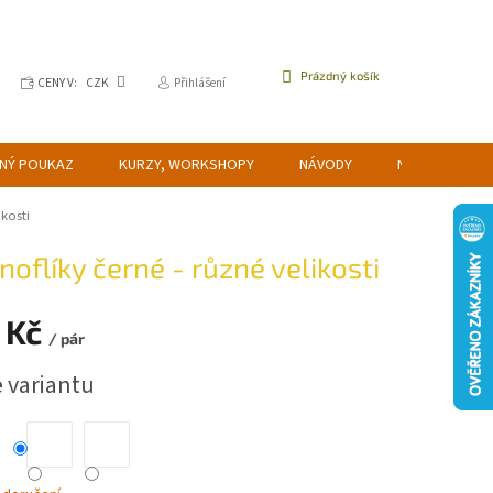
NÁKUPNÍ
Prázdný košík
CENY V:
CZK
Přihlášení
KOŠÍK
NÝ POUKAZ
KURZY, WORKSHOPY
NÁVODY
NAPIŠTE NÁM
ikosti
noflíky černé - různé velikosti
 Kč
/ pár
e variantu