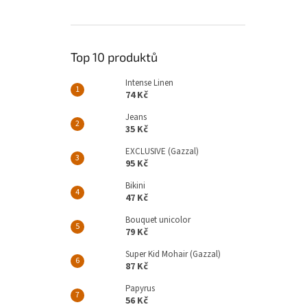
Top 10 produktů
Intense Linen
74 Kč
Jeans
35 Kč
EXCLUSIVE (Gazzal)
95 Kč
Bikini
47 Kč
Bouquet unicolor
79 Kč
Super Kid Mohair (Gazzal)
87 Kč
Papyrus
56 Kč