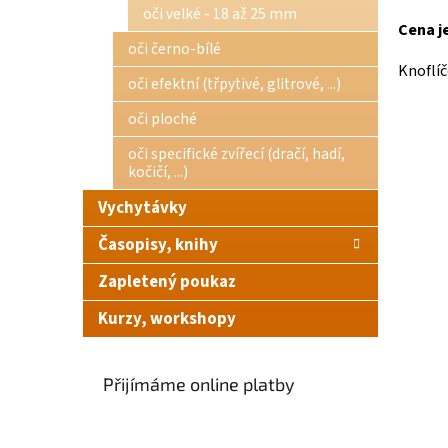
oči velké - 18 až 25 mm
Cena je
oči černo-bílé
Knoflíč
oči efektní (třpytivé, glitrové, ...)
oči ploché
oči specifické zvířecí (dračí, hadí,
kočičí, ...)
Vychytávky
Časopisy, knihy
Zapletený poukaz
Kurzy, workshopy
Přijímáme online platby