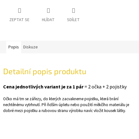
ZEPTAT SE
HLÍDAT
SDÍLET
Popis
Diskuze
Detailní popis produktu
Cena jednotlivých variant je za 1 pár
= 2 očka + 2 pojistky
Očko má trn se zářezy, do kterých zacvakneme pojistku, která brání
nechtěnému vytrhnutí. Při řidším úpletu nebo použití měkčího materiálu je
dobré mezi pojistku a rubovou stranu výrobku navíc vložit kousek látky.