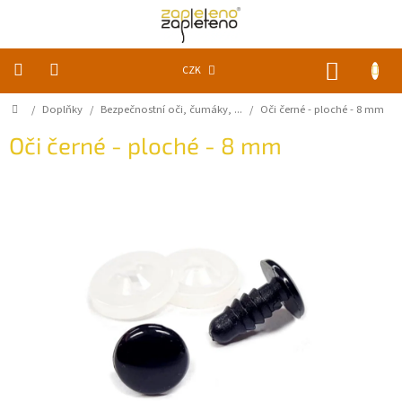
Přejít
na
obsah
NÁKUP
CZK
KOŠÍK
Domů
/
Doplňky
/
Bezpečnostní oči, čumáky, ...
/
Oči černé - ploché - 8 mm
KLUBKA
k
zapletení
Oči černé - ploché - 8 mm
Akce
a
slevy
Pomůcky
Doplňky
Vychytávky
Časopisy,
knihy