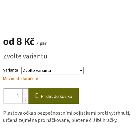
Zapletený
poukaz
Kurzy,
workshopy
od
8 Kč
/ pár
Návody
Měrná
Zvolte variantu
cena:
Napište
nám
Varianta
Provizní
Možnosti doručení
systém
Měna
Přidat do košíku
(CZK)
Plastová očka s bezpečnostními pojistkami proti vytrhnutí,
Přihlášení
určená zejména pro háčkované, pletené či šité hračky.