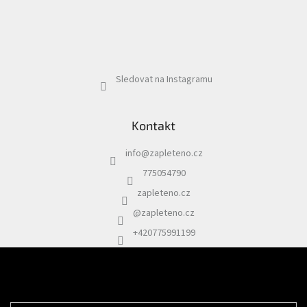
Sledovat na Instagramu
Kontakt
info
@
zapleteno.cz
775054790
zapleteno.cz
@zapleteno.cz
+420775991199
Odebírat newsletter