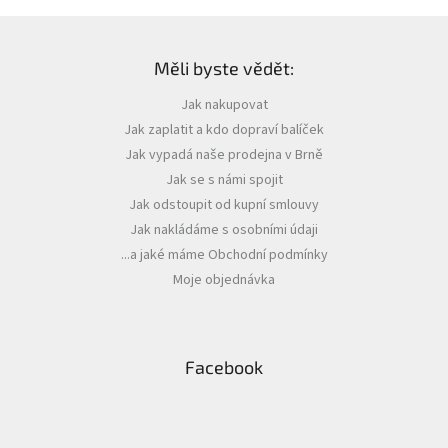
Z
á
Měli byste vědět:
p
a
Jak nakupovat
t
Jak zaplatit a kdo dopraví balíček
í
Jak vypadá naše prodejna v Brně
Jak se s námi spojit
Jak odstoupit od kupní smlouvy
Jak nakládáme s osobními údaji
...a jaké máme Obchodní podmínky
Moje objednávka
Facebook