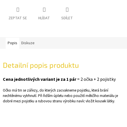
ZEPTAT SE
HLÍDAT
SDÍLET
Popis
Diskuze
Detailní popis produktu
Cena jednotlivých variant je za 1 pár
= 2 očka + 2 pojistky
Očko má trn se zářezy, do kterých zacvakneme pojistku, která brání
nechtěnému vytrhnutí. Při řidším úpletu nebo použití měkčího materiálu je
dobré mezi pojistku a rubovou stranu výrobku navíc vložit kousek látky.