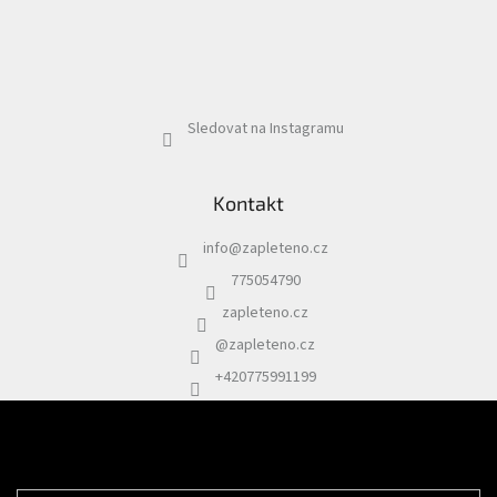
Sledovat na Instagramu
Kontakt
info
@
zapleteno.cz
775054790
zapleteno.cz
@zapleteno.cz
+420775991199
Odebírat newsletter