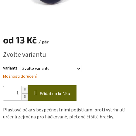
Zapletený
poukaz
Kurzy,
workshopy
od
13 Kč
/ pár
Návody
Měrná
Zvolte variantu
cena:
Napište
nám
Varianta
Provizní
Možnosti doručení
systém
Měna
Přidat do košíku
(CZK)
Plastová očka s bezpečnostními pojistkami proti vytrhnutí,
Přihlášení
určená zejména pro háčkované, pletené či šité hračky.