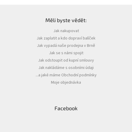
Z
á
Měli byste vědět:
p
a
Jak nakupovat
t
Jak zaplatit a kdo dopraví balíček
í
Jak vypadá naše prodejna v Brně
Jak se s námi spojit
Jak odstoupit od kupní smlouvy
Jak nakládáme s osobními údaji
...a jaké máme Obchodní podmínky
Moje objednávka
Facebook