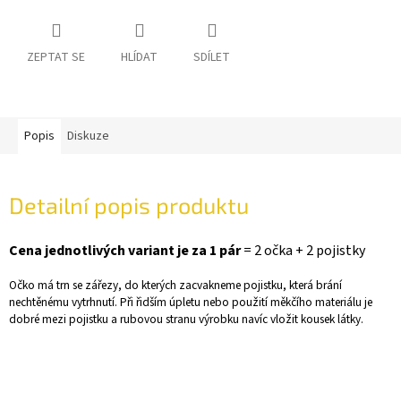
ZEPTAT SE
HLÍDAT
SDÍLET
Popis
Diskuze
Detailní popis produktu
Cena jednotlivých variant je za 1 pár
= 2 očka + 2 pojistky
Očko má trn se zářezy, do kterých zacvakneme pojistku, která brání
nechtěnému vytrhnutí. Při řidším úpletu nebo použití měkčího materiálu je
dobré mezi pojistku a rubovou stranu výrobku navíc vložit kousek látky.