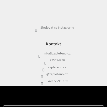
Sledovat na Instagramu
Kontakt
info
@
zapleteno.cz
775054790
zapleteno.cz
@zapleteno.cz
+420775991199
Odebírat newsletter