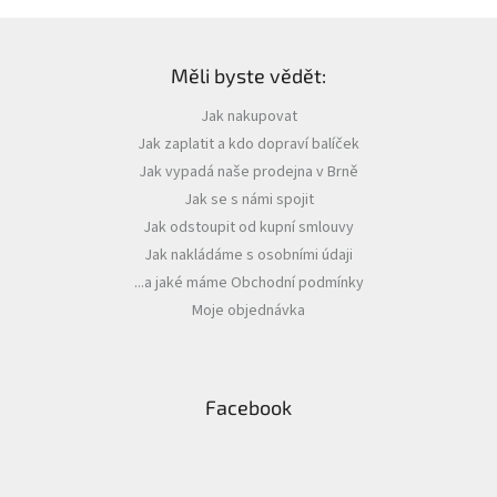
Z
á
Měli byste vědět:
p
a
Jak nakupovat
t
Jak zaplatit a kdo dopraví balíček
í
Jak vypadá naše prodejna v Brně
Jak se s námi spojit
Jak odstoupit od kupní smlouvy
Jak nakládáme s osobními údaji
...a jaké máme Obchodní podmínky
Moje objednávka
Facebook