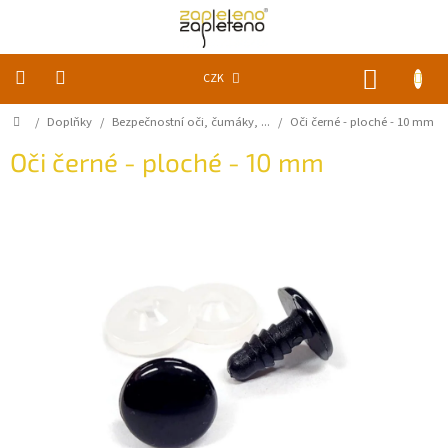
Přejít
na
obsah
NÁKUP
CZK
KOŠÍK
Domů
/
Doplňky
/
Bezpečnostní oči, čumáky, ...
/
Oči černé - ploché - 10 mm
KLUBKA
k
zapletení
Oči černé - ploché - 10 mm
Akce
a
slevy
Pomůcky
Doplňky
Vychytávky
Časopisy,
knihy