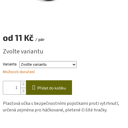
Zapletený
poukaz
Kurzy,
workshopy
od
11 Kč
/ pár
Návody
Měrná
Zvolte variantu
cena:
Napište
nám
Varianta
Provizní
Možnosti doručení
systém
Měna
Přidat do košíku
(CZK)
Plastová očka s bezpečnostními pojistkami proti vytrhnutí,
Přihlášení
určená zejména pro háčkované, pletené či šité hračky.