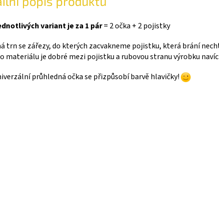
ilní popis produktu
dnotlivých variant je za 1 pár
= 2 očka + 2 pojistky
 trn se zářezy, do kterých zacvakneme pojistku, která brání nech
 materiálu je dobré mezi pojistku a rubovou stranu výrobku navíc 
iverzální průhledná očka se přizpůsobí barvě hlavičky!