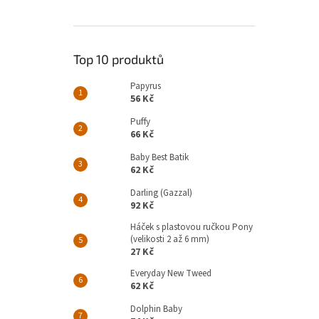
Top 10 produktů
Papyrus
56 Kč
Puffy
66 Kč
Baby Best Batik
62 Kč
Darling (Gazzal)
92 Kč
Háček s plastovou ručkou Pony
(velikosti 2 až 6 mm)
27 Kč
Everyday New Tweed
62 Kč
Dolphin Baby