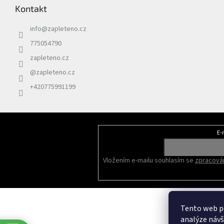
Kontakt
info
@
zapleteno.cz
775054790
zapleteno.cz
@zapleteno.cz
+420775991199
E-
Odebírat newsletter
Vložením e-mailu souhlasím se
zpracován
Tento web po
analýze náv