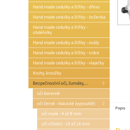
n
Hand made cedulky a štítky - dřevo
e
l
Hand made cedulky a štítky - koženka
Hand made cedulky a štítky -
obdélníky
Hand made cedulky a štítky - ovály
Hand made cedulky a štítky - srdce
Hand made cedulky a štítky - vlaječky
Kruhy, kroužky
Bezpečnostní oči, čumáky, ...
oči barevné
oči černé - klasické (vypouklé)
Popis
oči malé - 4 až 8 mm
oči střední - 10 až 16 mm