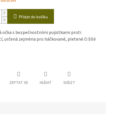
 doručení
Přidat do košíku
á očka s bezpečnostními pojistkami proti
í, určená zejména pro háčkované, pletené či šité
ZEPTAT SE
HLÍDAT
SDÍLET