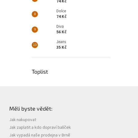
74 Kč
Dolce
74 Kč
Diva
56 Kč
Jeans
35 Kč
Toplist
Z
á
p
Měli byste vědět:
a
t
Jak nakupovat
í
Jak zaplatit a kdo dopraví balíček
Jak vypadá naše prodejna v Brně