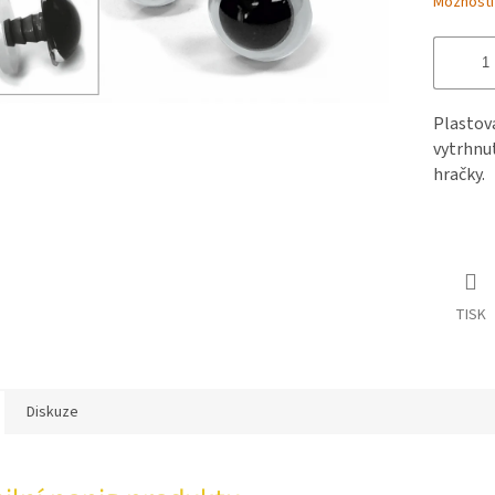
Možnosti
Plastov
vytrhnut
hračky.
TISK
Diskuze