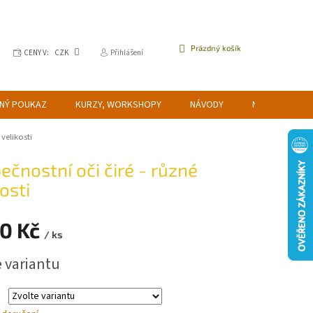
NÁKUPNÍ
Prázdný košík
CENY V:
CZK
Přihlášení
KOŠÍK
NÝ POUKAZ
KURZY, WORKSHOPY
NÁVODY
NAPIŠTE NÁM
velikosti
ečnostní oči čiré - různé
osti
0 Kč
/ ks
e variantu