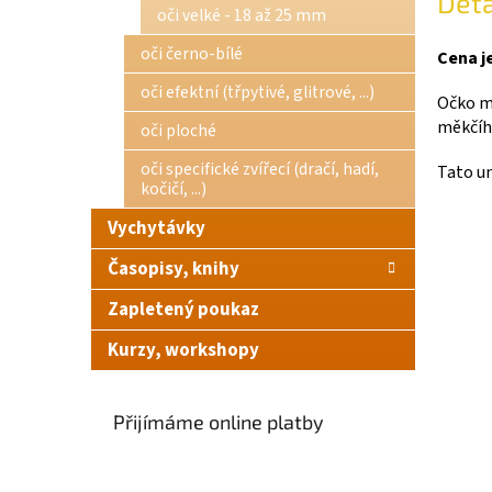
Deta
oči velké - 18 až 25 mm
oči černo-bílé
Cena je
oči efektní (třpytivé, glitrové, ...)
Očko má
měkčího
oči ploché
oči specifické zvířecí (dračí, hadí,
Tato un
kočičí, ...)
Vychytávky
Časopisy, knihy
Zapletený poukaz
Kurzy, workshopy
Přijímáme online platby