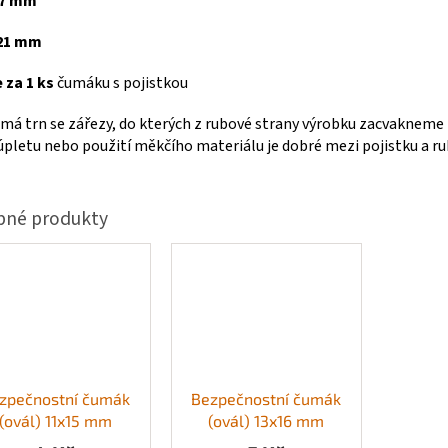
7 mm
21 mm
 za 1 ks
čumáku s pojistkou
á trn se zářezy, do kterých z rubové strany výrobku zacvakneme p
úpletu nebo použití měkčího materiálu je dobré mezi pojistku a ru
zpečnostní čumák
Bezpečnostní čumák
(ovál) 11x15 mm
(ovál) 13x16 mm