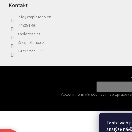
Kontakt
info
@
zapleteno.cz
775054790
zapleteno.cz
@zapleteno.cz
+420775991199
E-
Odebírat newsletter
Vložením e-mailu souhlasím se
zpracován
Tento web po
analýze náv