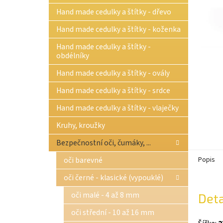
n
Hand made cedulky a štítky - dřevo
e
l
Hand made cedulky a štítky - koženka
Hand made cedulky a štítky -
obdélníky
Hand made cedulky a štítky - ovály
Hand made cedulky a štítky - srdce
Hand made cedulky a štítky - vlaječky
Kruhy, kroužky
Bezpečnostní oči, čumáky, ...
oči barevné
Popis
oči černé - klasické (vypouklé)
oči malé - 4 až 8 mm
Deta
oči střední - 10 až 16 mm