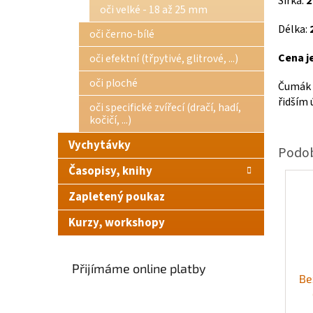
Šířka:
2
oči velké - 18 až 25 mm
Délka:
oči černo-bílé
Cena je
oči efektní (třpytivé, glitrové, ...)
oči ploché
Čumák m
řidším 
oči specifické zvířecí (dračí, hadí,
kočičí, ...)
Vychytávky
Časopisy, knihy
Zapletený poukaz
Kurzy, workshopy
Přijímáme online platby
Be