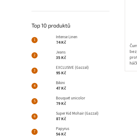
Top 10 produktů
Intense Linen
74 Kč
Čum
bez
Jeans
prot
35 Kč
háč
EXCLUSIVE (Gazzal)
hra
95 Kč
Bikini
47 Kč
Bouquet unicolor
79 Kč
Super Kid Mohair (Gazzal)
87 Kč
Papyrus
56 Kč