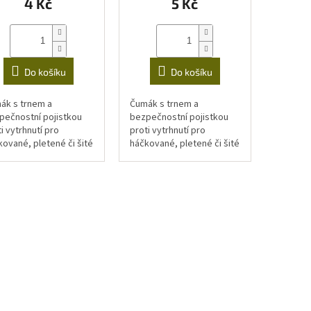
4 Kč
5 Kč
Do košíku
Do košíku
ák s trnem a
Čumák s trnem a
pečnostní pojistkou
bezpečnostní pojistkou
i vytrhnutí pro
proti vytrhnutí pro
kované, pletené či šité
háčkované, pletené či šité
čky.
hračky.