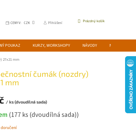
NÁKUPNÍ
Prázdný košík
CENY V:
CZK
Přihlášení
KOŠÍK
NÝ POUKAZ
KURZY, WORKSHOPY
NÁVODY
NAPIŠTE NÁM
y) 27x21 mm
ečnostní čumák (nozdry)
21 mm
Kč
/ ks (dvoudílná sada)
dem
(177 ks (dvoudílná sada))
 doručení