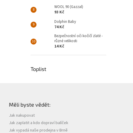
WOOL 90 (Gazzal)
93 Kč
Dolphin Baby
74 Kč
Bezpečnostní oči kočičí zlaté -
různé velikosti
14 Kč
Toplist
Z
á
p
Měli byste vědět:
a
t
Jak nakupovat
í
Jak zaplatit a kdo dopraví balíček
Jak vypadá naše prodejna v Brně