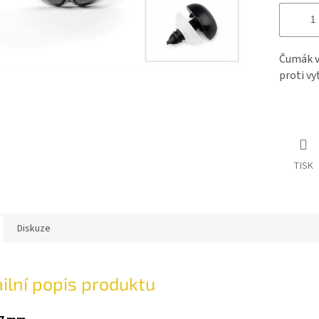
Čumák v
proti vy
TISK
Diskuze
ilní popis produktu