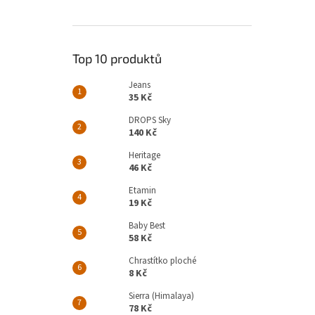
Top 10 produktů
Jeans
35 Kč
DROPS Sky
140 Kč
Heritage
46 Kč
Etamin
19 Kč
Baby Best
58 Kč
Chrastítko ploché
8 Kč
Sierra (Himalaya)
78 Kč