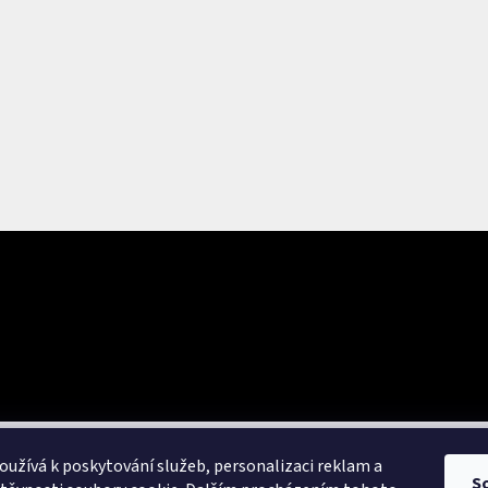
E-mail
Vložením e-mailu souhlasím se
zpracováním osob
uktech na našem e-shopu.
PŘIHLÁSIT SE
užívá k poskytování služeb, personalizaci reklam a
S