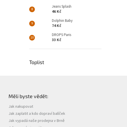
Jeans Splash
46 Kč
Dolphin Baby
74 Kč
DROPS Paris
33 Kč
Toplist
Z
á
p
Měli byste vědět:
a
t
Jak nakupovat
í
Jak zaplatit a kdo dopraví balíček
Jak vypadá naše prodejna v Brně