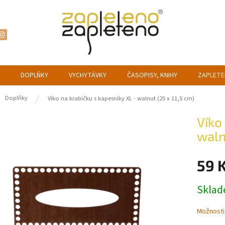
DOPLŇKY
VYCHYTÁVKY
ČASOPISY, KNIHY
ZAPLETE
ů
Doplňky
Víko na krabičku s kapesníky XL - walnut (25 x 11,5 cm)
Víko
waln
59 
Měrná
Skla
cena:
Možnosti