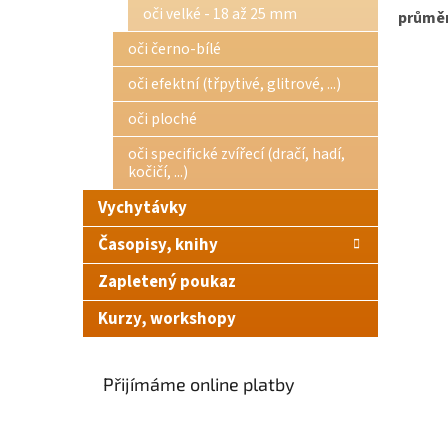
oči velké - 18 až 25 mm
průměr
oči černo-bílé
oči efektní (třpytivé, glitrové, ...)
oči ploché
oči specifické zvířecí (dračí, hadí,
kočičí, ...)
Vychytávky
Časopisy, knihy
Zapletený poukaz
Kurzy, workshopy
Přijímáme online platby