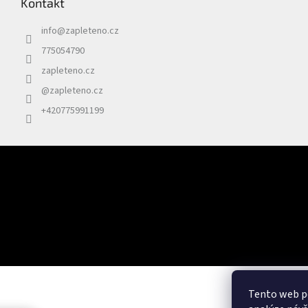
Kontakt
info
@
zapleteno.cz
775054790
zapleteno.cz
@zapleteno.cz
+420775991199
Odebírat newsletter
Vložte svůj e-mail a my vám budeme zasílat informace o nových prod
Tento web po