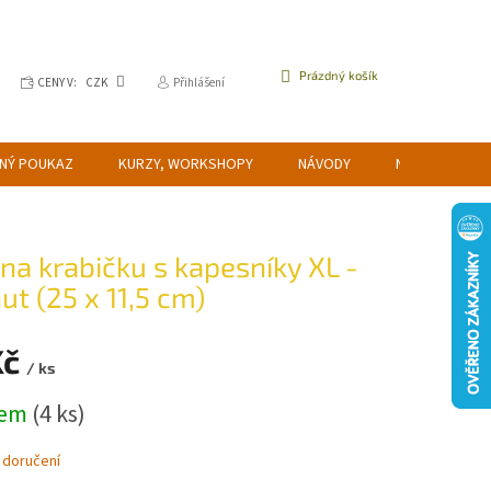
NÁKUPNÍ
Prázdný košík
CENY V:
CZK
Přihlášení
KOŠÍK
NÝ POUKAZ
KURZY, WORKSHOPY
NÁVODY
NAPIŠTE NÁM
 na krabičku s kapesníky XL -
ut (25 x 11,5 cm)
Kč
/ ks
dem
(4 ks)
 doručení