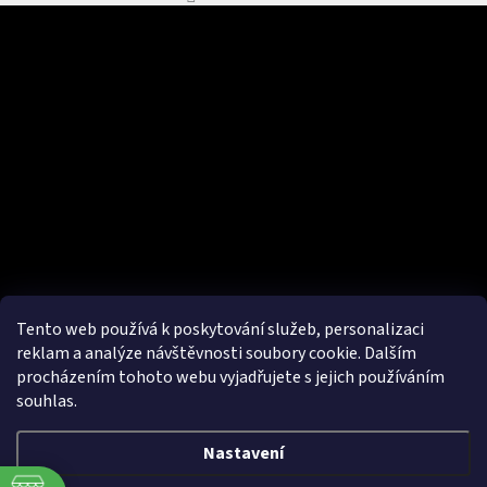
Odebírat newsletter
Vložte svůj e-mail a my vám budeme zasílat informace o nových
produktech na našem e-shopu.
E-mail
Vložením e-mailu souhlasím se
zpracováním osobních údajů.
PŘIHLÁSIT SE
Tento web používá k poskytování služeb, personalizaci
reklam a analýze návštěvnosti soubory cookie. Dalším
procházením tohoto webu vyjadřujete s jejich používáním
souhlas.
Nastavení
Vytvořil Shoptet
&