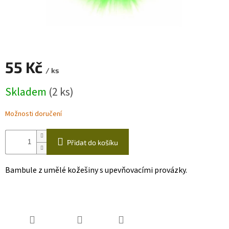
Zapletený
poukaz
Kurzy,
workshopy
55 Kč
/ ks
Návody
Měrná
Skladem
(2 ks)
cena:
Napište
nám
Možnosti doručení
Provizní
systém
Přidat do košíku
Měna
(CZK)
Bambule z umělé kožešiny s upevňovacími provázky.
Přihlášení