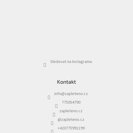
Sledovat na Instagramu
Kontakt
info
@
zapleteno.cz
775054790
zapleteno.cz
@zapleteno.cz
+420775991199