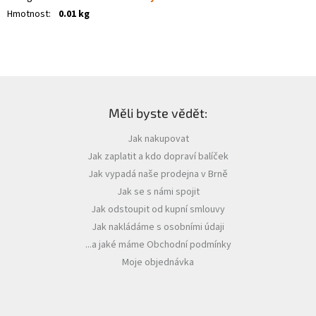
Hmotnost
:
0.01 kg
Z
á
Měli byste vědět:
p
a
Jak nakupovat
t
Jak zaplatit a kdo dopraví balíček
í
Jak vypadá naše prodejna v Brně
Jak se s námi spojit
Jak odstoupit od kupní smlouvy
Jak nakládáme s osobními údaji
...a jaké máme Obchodní podmínky
Moje objednávka